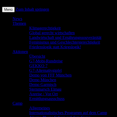
Zum Inhalt springen
Menü
Stop G7 Elmau
News
Themen
Klimagerechtigkeit
Global gerecht wirtschaften
Landwirtschaft und Ernährungssouveränität
Feminismus und Geschlechtergerechtigkeit
Friedenslogik statt Kriegslogik!
Aktionen
Übersicht
G7-Mobi-Rundreise
GEKKO 7
G7-Alternativgipfel
Demo von FFF München
Demo München
Demo Garmisch
Sternmarsch Elmau
Anreise / Vor Ort
Ermittlungsausschuss
Camp
Allgemeines
Internationalistisches Programm auf dem Camp