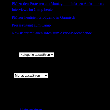
PM zu den Protesten am Montag und Infos zu Aufnahmen /
Interviews im Camp heute
PM zur heutigen Großdemo in Garmisch
Pressezugang zum Camp
Newsletter mit allen Infos zum Aktionswochenende
Kategorien
Kategorien
Archiv
Archiv
Wir verwenden Cookies, um uns an deine Einstellungen und
vorherigen Besuche zu erinnern und dir so die Benutzung unserer
Website zu erleichtern. Wenn du auf "Alle akzeptieren" klickst,
stimmst du der Verwendung
aller
Cookies zu. Du kannst jedoch die
"Cookie-Einstellungen" aufrufen, um deine Zustimmung zu
begrenzen.
Mehr erfahren